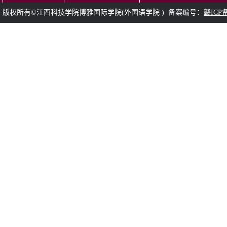
版权所有©江西科技学院博雅国际学院(
外国语学院
) 备案编号：
赣ICP备