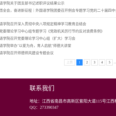
语学院关于团支部书记述职评议结果公示
悟全会，奋进新征程｜外国语学院团委召开例会专题学习党的二十届四中
语学院召开深入贯彻中央八项规定精神学习教育总结会
党委理论学习中心组专题学习《党政机关厉行节约反对浪费条例》
语学院召开党委理论学习中心组（扩大）学习会
语学院举办"以爱为舟，育人启航"师德大讲堂
语学院召开师德师风建设专题会议
...
上页
1
2
3
4
5
联系我们
地址：江西省南昌市高新区紫阳大道115号江西科
QQ：273390347