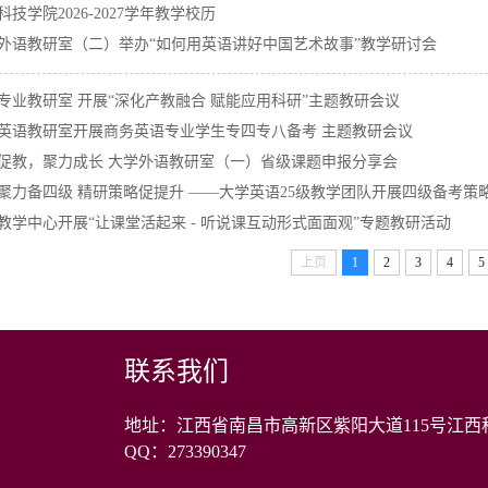
科技学院2026-2027学年教学校历
外语教研室（二）举办“如何用英语讲好中国艺术故事”教学研讨会
专业教研室 开展“深化产教融合 赋能应用科研”主题教研会议
英语教研室开展商务英语专业学生专四专八备考 主题教研会议
促教，聚力成长 大学外语教研室（一）省级课题申报分享会
聚力备四级 精研策略促提升 ——大学英语25级教学团队开展四级备考策略.
教学中心开展“让课堂活起来 - 听说课互动形式面面观”专题教研活动
上页
1
2
3
4
5
联系我们
地址：江西省南昌市高新区紫阳大道115号江西科
QQ：273390347